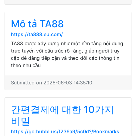
Mô tả TA88
https://ta888.eu.com/
TA88 được xây dựng như một nền tảng nội dung
trực tuyến với cấu trúc rõ ràng, giúp người truy
cập dễ dàng tiếp cận và theo dõi các thông tin
theo nhu cầu
Submitted on 2026-06-03 14:35:10
간편결제에 대한 10가지
비밀
https://go.bubbl.us/f236a9/5c0d?/Bookmarks