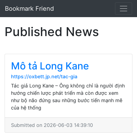
Bookmark Friend
Published News
Mô tả Long Kane
https://oxbett.jp.net/tac-gia
Tác giả Long Kane – Ông không chỉ là người định
hướng chiến lược phát triển mà còn được xem
như bộ não đứng sau những bước tiến mạnh mẽ
của hệ thống
Submitted on 2026-06-03 14:39:10