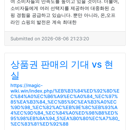
여 소비자들의 만족도를 높이고 있을 것이다. 더불어,
소비자들에게 여러 선택지를 제공하여 대중화된 쇼
핑 경험을 공급하고 있습니다. 뿐만 아니라, 온,오프
라인 쇼핑의 발전은 계속 최대한
Submitted on 2026-08-06 21:23:20
상품권 판매의 기대 vs 현
실
https://magic-
wiki.win/index.php/%EB%B3%84%ED%92%8D%E
C%84%A0%EC%B6%A9%EC%A0%84_%EC%97%
85%EA%B3%84_%EC%B5%9C%EA%B3%A0%EC
%9D%98_%EC%82%AC%EB%9E%8C%EB%93%A
4%EC%9D%B4_%EC%84%A0%ED%98%B8%ED%
95%98%EB%8A%94_5%EA%B0%80%EC%A7%80_
%EC%83%81%ED%92%88