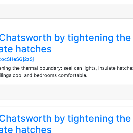
 Chatsworth by tightening the
late hatches
CocSHeSGj2zSj
ing the thermal boundary: seal can lights, insulate hatches
ceilings cool and bedrooms comfortable.
 Chatsworth by tightening the
late hatches