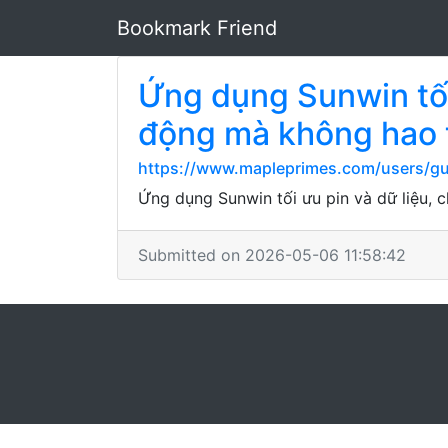
Bookmark Friend
Ứng dụng Sunwin tối 
động mà không hao 
https://www.mapleprimes.com/users/g
Ứng dụng Sunwin tối ưu pin và dữ liệu, 
Submitted on 2026-05-06 11:58:42