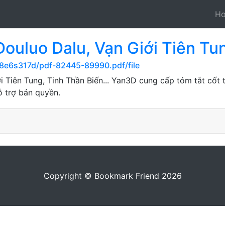
H
ouluo Dalu, Vạn Giới Tiên Tun
18e6s317d/pdf-82445-89990.pdf/file
i Tiên Tung, Tinh Thần Biến... Yan3D cung cấp tóm tắt cốt
ỗ trợ bản quyền.
Copyright © Bookmark Friend 2026