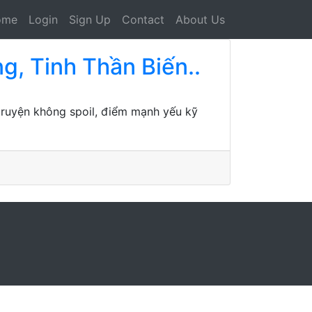
ome
Login
Sign Up
Contact
About Us
g, Tinh Thần Biến..
 truyện không spoil, điểm mạnh yếu kỹ